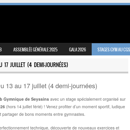
B
ASSEMBLÉE GÉNÉRALE 2025
GALA 2026
STAGES GYM AU CG
 17 JUILLET (4 DEMI-JOURNÉES)
13 au 17 juillet (4 demi-journées)
b Gymnique de Seyssins
avec un stage spécialement organisé sur
026
(hors 14 juillet férié) ! Venez profiter d’un moment sportif, ludique
 et partager de bons moments entre gymnastes.
erfectionnement technique, découverte de nouveaux exercices et