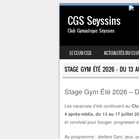
CGS Seyssins
Club Gymastique Seyssins
SKIP TO CONTENT
LE CLUB CGS
ACTUALITÉS DU CLU
MENU
STAGE GYM ÉTÉ 2026 – DU 13 AU
Stage Gym Été 2026 – Du 
Les vacances d’été continuent au
Clu
4 après-midis, du 13 au 17 juillet 2
et convivial pour bouger, progresser
Au programme : ateliers Gym, jeux, p