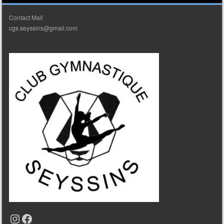
Contact Mail
cgs.seyssins@gmail.com
Instagram
Facebook