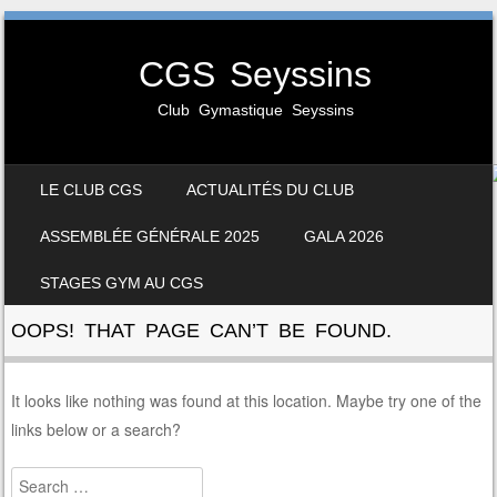
CGS Seyssins
Club Gymastique Seyssins
SKIP TO CONTENT
LE CLUB CGS
ACTUALITÉS DU CLUB
MENU
ASSEMBLÉE GÉNÉRALE 2025
GALA 2026
STAGES GYM AU CGS
OOPS! THAT PAGE CAN’T BE FOUND.
It looks like nothing was found at this location. Maybe try one of the
links below or a search?
Search