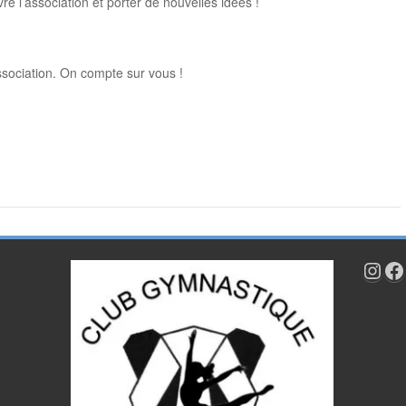
re l’association et porter de nouvelles idées !
ssociation. On compte sur vous !
Inst
Fa